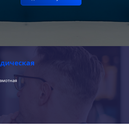
идическая
рамотная