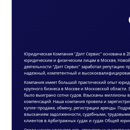
Юридическая Компания “Дэлт Сервис” основана в 2
юридическим и физическим лицам в Москве, Новой 
деятельности “Дэлт Сервис” заработал репутацию п
надежный, компетентный и высококвалифицирова
Компания имеет большой практический опыт юриди
крупного бизнеса в Москве и Московской области.
было выиграно сотни судов. Взысканы миллионы в
компенсаций. Наша компания провела и зарегистри
купле-продаже, обмену, регистрации аренды. Под
взысканием задолженности, судебными, трудовыми
клиентов в Арбитражных судах и судах Общей юри
Среди наших клиентов есть строительные компании